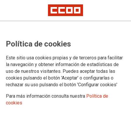
Mostrar: |
10
|
25
|
50
|
100
1 |
2 |
3 |
4 |
5 |
6 |
7 |
8 |
9 |
Siguiente
Mostrando contenidos 1 a 10 de 307
Política de cookies
29/07/2026. CCOO do Hábitat de Galicia reafirma o
seu compromiso coa seguridade e a dignidade das
Este sitio usa cookies propias y de terceros para facilitar
traballadoras do Servizo de Axuda no Fogar na
la navegación y obtener información de estadísticas de
uso de nuestros visitantes. Puedes aceptar todas las
memoria de Teresa
cookies pulsando el botón 'Aceptar' o configurarlas o
rechazar su uso pulsando el botón 'Configurar cookies'
17/07/2026. CCOO do Hábitat de Galicia asina o
novo Convenio Colectivo Provincial da Industria de
Para más información consulta nuestra
Política de
cookies
Ebanistería e Afíns da provincia de Lugo para o
período 2026-2029
14/07/2026. CCOO do Hábitat de Galicia asina o