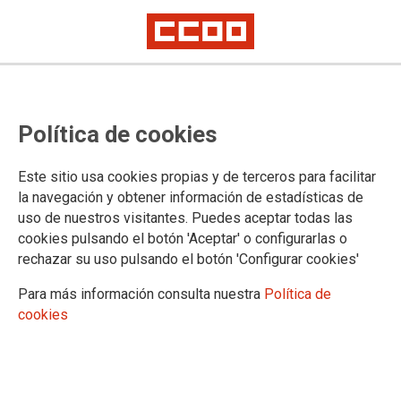
Convocada huelga indefinida de
Política de cookies
los vigilantes de seguridad de la
factoría de Saint Gobain en Avilés
Este sitio usa cookies propias y de terceros para facilitar
la navegación y obtener información de estadísticas de
uso de nuestros visitantes. Puedes aceptar todas las
Los vigilantes, de la empresa Eulen Seguridad, que realizan
cookies pulsando el botón 'Aceptar' o configurarlas o
sus funciones para Saint Gobain, iniciarán su huelga este
rechazar su uso pulsando el botón 'Configurar cookies'
domingo 22 de diciembre a las 23:00 horas
Para más información consulta nuestra
Política de
19/12/2024.
cookies