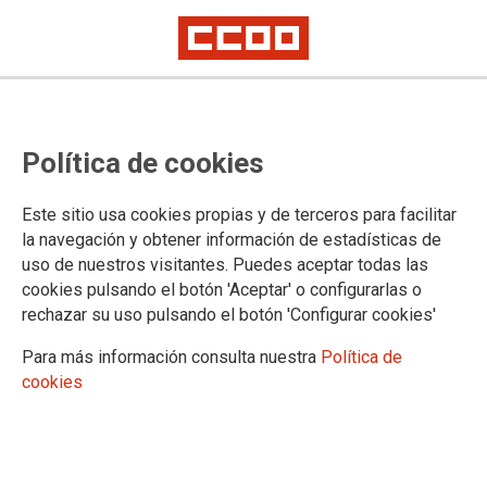
Firmado el acuerdo de centro
Política de cookies
Orduña en Onduline Materiales
S.A.
Este sitio usa cookies propias y de terceros para facilitar
la navegación y obtener información de estadísticas de
uso de nuestros visitantes. Puedes aceptar todas las
CCOO del Hábitat de Euskadi, con la totalidad de la
cookies pulsando el botón 'Aceptar' o configurarlas o
representación en la empresa Onduline Materiales S.A.
rechazar su uso pulsando el botón 'Configurar cookies'
consigue un acuerdo para los años 2024 al 2026 que mejora
sustancialmente los salarios y derechos laborales
Para más información consulta nuestra
Política de
cookies
20/11/2024.