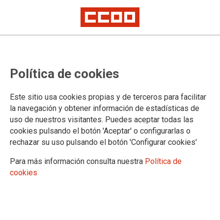
Firmado el calendario laboral y las
Política de cookies
tablas salariales de Construcción y
Obras Públicas del Principado de
Este sitio usa cookies propias y de terceros para facilitar
Asturias para 2024
la navegación y obtener información de estadísticas de
uso de nuestros visitantes. Puedes aceptar todas las
cookies pulsando el botón 'Aceptar' o configurarlas o
El calendario firmado para 2024 recoge 12 días festivos del
rechazar su uso pulsando el botón 'Configurar cookies'
sector
Para más información consulta nuestra
Política de
22/12/2023.
cookies