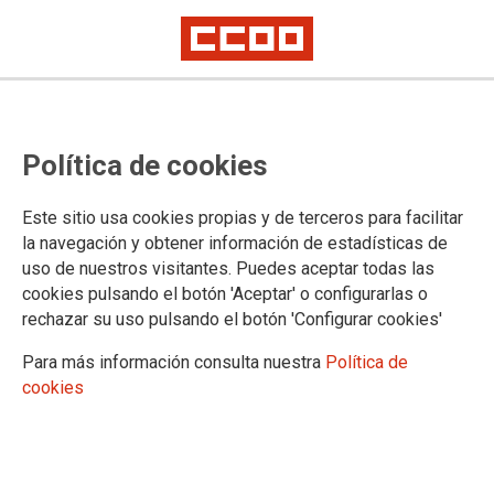
CCOO de l'Hàbitat de Catalunya es
Política de cookies
mobilitza als serveis de Medi
Ambient de Barcelona ciutat
Este sitio usa cookies propias y de terceros para facilitar
la navegación y obtener información de estadísticas de
uso de nuestros visitantes. Puedes aceptar todas las
Comencen les mobilitzacions a la recollida de residus, neteja
cookies pulsando el botón 'Aceptar' o configurarlas o
viària, clavegueram, etc… de la ciutat de Barcelona per unes
rechazar su uso pulsando el botón 'Configurar cookies'
condicions dignes de treball i salaris actualitzats
Para más información consulta nuestra
Política de
16/03/2022.
cookies