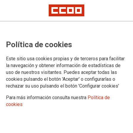
SMI e IPC del 2021 tendrán un
Política de cookies
gran impacto en sectores
precarios
Este sitio usa cookies propias y de terceros para facilitar
la navegación y obtener información de estadísticas de
uso de nuestros visitantes. Puedes aceptar todas las
La subida del SMI, y el 6,5% del IPC del año 2021, afecta
cookies pulsando el botón 'Aceptar' o configurarlas o
muy directamente a las personas Trabajadoras del Hogar,
rechazar su uso pulsando el botón 'Configurar cookies'
Servicios Auxiliares y Atención Domiciliaria
Para más información consulta nuestra
Política de
15/02/2022.
cookies