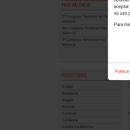
PAÍS VALENCIÀ
aceptar 
su uso 
2º Congreso Territorial de País
Valencià
Para má
3er Congreso Territorial País
Valencià
4º Congreso Territorial País
Valencià
Política
TERRITORIOS
Estatal
Andalucía
Aragón
Asturias
Canarias
Cantabria
Castilla-La Mancha