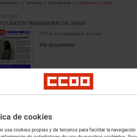
 calendarios
Territorios
País Valencià
Publicaciones y guías
15.07.2025
Nº21 BOLETÍN TRABAJADORAS DEL HOGAR
Nº21 Boletín trabajadoras del hogar
Ver documento
20.05.2024
Nº20 BOLETÍN TRABAJADORAS DEL HOGAR
Nº20 Boletín trabajadoras del hogar
tica de cookies
Ver documento
io usa cookies propias y de terceros para facilitar la navegación
 información de estadísticas de uso de nuestros visitantes. Pu