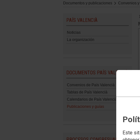
Documentos y publicaciones
Convenios y
PAÍS VALENCIÀ
Noticias
La organización
DOCUMENTOS PAÍS VALENCIÀ
Convenios de País Valencià
Tablas de País Valencià
Calendarios de País Valencià
Publicaciones y guías
Polí
Este sit
PROCESOS CONGRESUALES
obtener