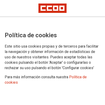
LA RIOJA
Política de cookies
Noticias
La organización
Este sitio usa cookies propias y de terceros para facilitar
la navegación y obtener información de estadísticas de
uso de nuestros visitantes. Puedes aceptar todas las
cookies pulsando el botón 'Aceptar' o configurarlas o
DOCUMENTOS LA RIOJA
rechazar su uso pulsando el botón 'Configurar cookies'
Convenios de La Rioja
Para más información consulta nuestra
Política de
Tablas de La Rioja
cookies
Calendarios de La Rioja