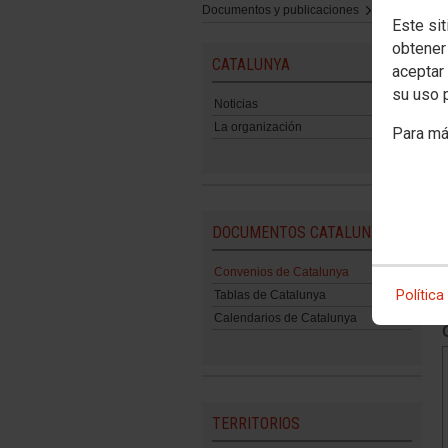
Documentos y publicaciones
Convenios y
Este sit
obtener
CATALUNYA
aceptar 
su uso 
Noticias
La organización
Para má
DOCUMENTOS CATALUNYA
Convenios de Catalunya
Política
Tablas de Catalunya
Calendarios de Catalunya
TERRITORIOS