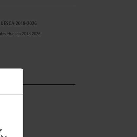
HUESCA 2018-2026
cales Huesca 2018-2026
025-2028
za) 2025-2028
 y
edes