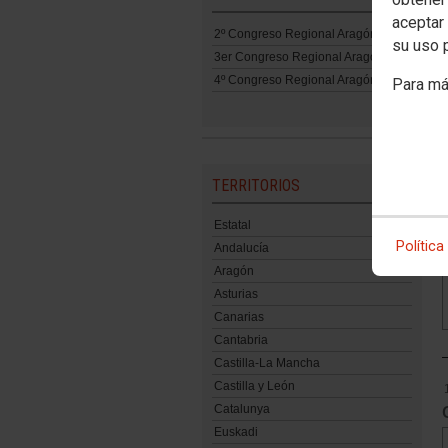
aceptar 
2º Congreso Regional Aragón
su uso 
3er Congreso Regional Aragón
4º Congreso Regional Aragón
Para má
TERRITORIOS
Estatal
Política
Andalucía
Aragón
Asturias
Canarias
Cantabria
Castilla-La Mancha
Castilla y León
Catalunya
Euskadi