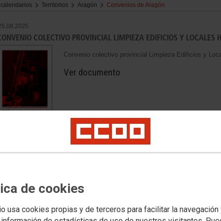
 calendarios
Territorios
Aragón
Convenios de Aragón
25.08.2025
CONVENIO COLECTIVO PROVINCIAL LIMPIEZA EDIFICIOS Y LOCALES 
Convenio colectivo provincial Limpieza Edificios y Lo
Ver documento
22.08.2025
CONVENIO COLECTIVO PROVINCIAL FINCAS URBANAS (ZARAGOZA) 2
Convenio colectivo provincial Fincas Urbanas (Zarago
tica de cookies
Ver documento
io usa cookies propias y de terceros para facilitar la navegación
 información de estadísticas de uso de nuestros visitantes. Pu