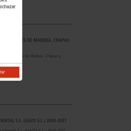
rechazar
MPORTADORES DE MADERA, CHAPAS
a, Importadores de Madera, Chapas y
tar
TAL S.L. (GAZO S.L.) 2024-2027
a Oriental S.L. (GAZO S.L.) 2024-2027