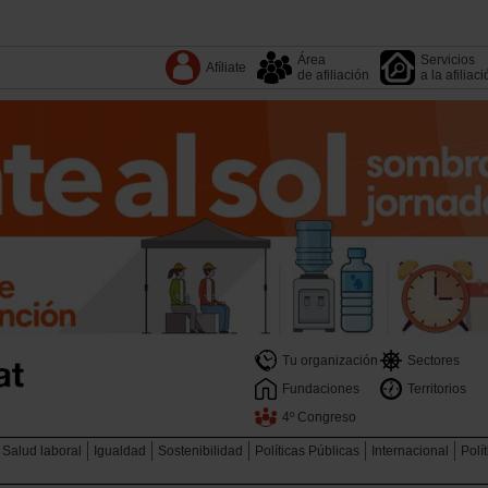
Área
Servicios
Afíliate
de afiliación
a la afiliac
Tu organización
Sectores
Fundaciones
Territorios
4º Congreso
Salud laboral
Igualdad
Sostenibilidad
Políticas Públicas
Internacional
Polí