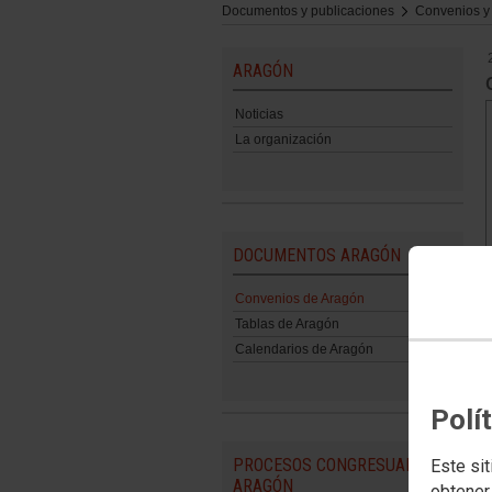
Documentos y publicaciones
Convenios y
ARAGÓN
Noticias
La organización
DOCUMENTOS ARAGÓN
Convenios de Aragón
Tablas de Aragón
Calendarios de Aragón
Polí
PROCESOS CONGRESUALES
Este sit
ARAGÓN
obtener