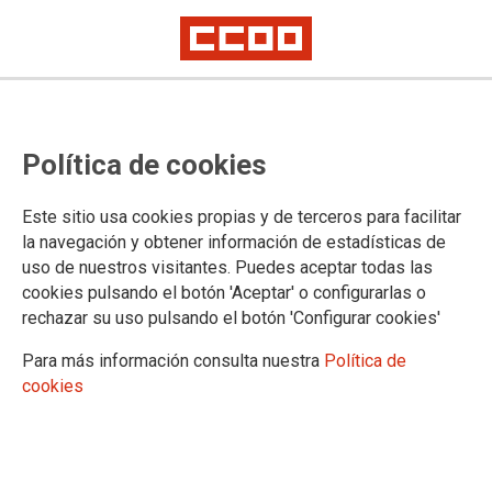
Éxito rotundo de las
Política de cookies
movilizaciones de CCOO del
Hábitat: miles de trabajadoras y
Este sitio usa cookies propias y de terceros para facilitar
trabajadores de la limpieza salen
la navegación y obtener información de estadísticas de
uso de nuestros visitantes. Puedes aceptar todas las
a la calle para exigir convenios
cookies pulsando el botón 'Aceptar' o configurarlas o
dignos
rechazar su uso pulsando el botón 'Configurar cookies'
Para más información consulta nuestra
Política de
cookies
Un sector que emplea a más de medio millón de personas
trabajadoras marcado por la precariedad, parcialidad, con
rostro de mujer y convenios bloqueados por la patronal.
30/06/2026.