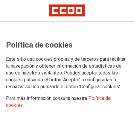
CCOO del Hábitat participa en la
Política de cookies
Conferencia de UNI Europa para
los sectores de Limpieza y
Este sitio usa cookies propias y de terceros para facilitar
Seguridad Privada y entra a
la navegación y obtener información de estadísticas de
uso de nuestros visitantes. Puedes aceptar todas las
formar parte del Comité Director
cookies pulsando el botón 'Aceptar' o configurarlas o
rechazar su uso pulsando el botón 'Configurar cookies'
Celebrada en París del 24 al 26 de junio y con el lema:
Para más información consulta nuestra
Política de
“Nuestros derechos no están en venta: ningún contrato
cookies
público sin convenio colectivo”, se ha celebrado en París la
Conferencia de UNI Europa para los sectores de Limpieza y
Seguridad Privada con una amplia participación de
delegados y delegadas de Europa.