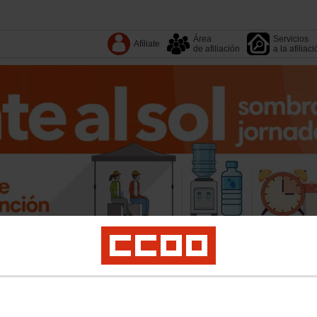
Área
Servicios
Afíliate
de afiliación
a la afiliac
Tu organización
Sectores
Fundaciones
Territorios
4º Congreso
Salud laboral
Igualdad
Sostenibilidad
Políticas Públicas
Internacional
Polí