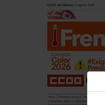
CCOO del Hábitat
| 6 agosto 2026.
Inicio
Extensión sindical
Acción sindical
Convenios, tablas y calendarios