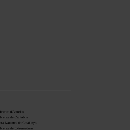
reres d'Asturies
breras de Cantabria
ra Nacional de Catalunya
breras de Extremadura