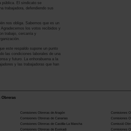
 pública. El sindicato se
na trabajadora, defendiendo sus
bién nos obliga. Sabemos que es un
. Agradecemos los votos recibidos y
on trabajo, cercanía y
rganización.
que este respaldo supone un punto
ndo las condiciones laborales de una
fensa y futuro. La enhorabuena a la
ajadores y las trabajadoras que han
s Obreras
Comisiones Obreras de Aragón
Comisiones Ob
Comisiones Obreras de Canarias
Comisiones O
Comisiones Obreras de Castilla-La Mancha
Comissió Obre
Comisiones Obreras de Euskadi
Comisiones O