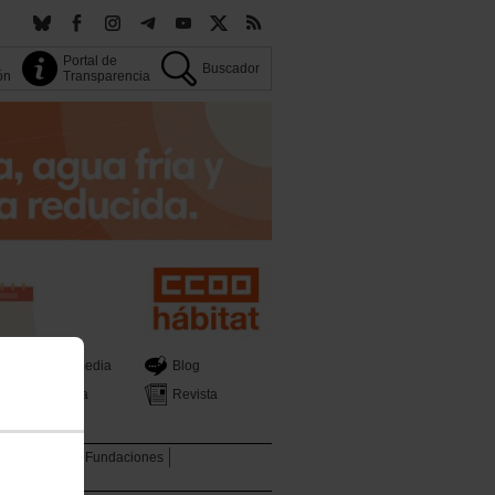
Portal de
Buscador
ión
Transparencia
Multimedia
Blog
Prensa
Revista
tica Sectorial
Fundaciones