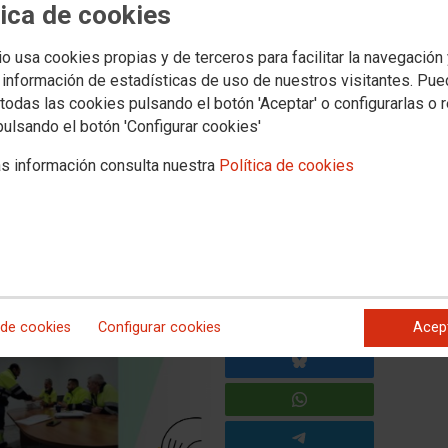
tica de cookies
io usa cookies propias y de terceros para facilitar la navegación
e Canarias obtiene un buen
 información de estadísticas de uso de nuestros visitantes. Pu
ecciones sindicales de Vías y
todas las cookies pulsando el botón 'Aceptar' o configurarlas o 
pulsando el botón 'Configurar cookies'
s información consulta nuestra
Política de cookies
antilla y se compromete a trabajar para mejorar sus
 de cookies
Configurar cookies
Acep