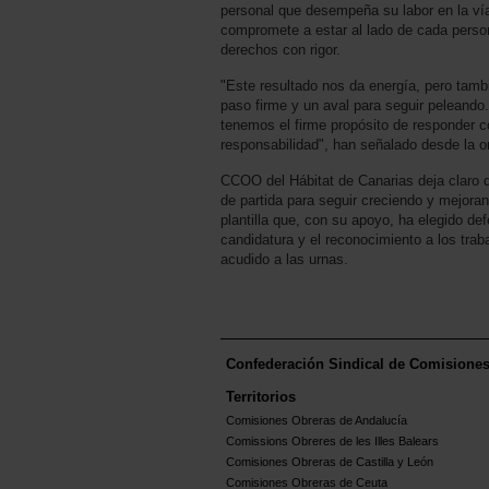
personal que desempeña su labor en la vía
compromete a estar al lado de cada perso
derechos con rigor.
"Este resultado nos da energía, pero tam
paso firme y un aval para seguir peleando
tenemos el firme propósito de responder c
responsabilidad", han señalado desde la o
CCOO del Hábitat de Canarias deja claro 
de partida para seguir creciendo y mejora
plantilla que, con su apoyo, ha elegido de
candidatura y el reconocimiento a los trab
acudido a las urnas.
Confederación Sindical de Comisione
Territorios
Comisiones Obreras de Andalucía
Comissions Obreres de les Illes Balears
Comisiones Obreras de Castilla y León
Comisiones Obreras de Ceuta