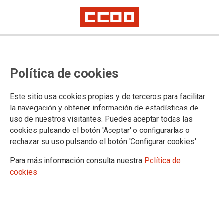
CCOO de l’Hàbitat del País
Política de cookies
Valencià celebra una assemblea
per a presentar el V Conveni
Este sitio usa cookies propias y de terceros para facilitar
Col·lectiu autonòmic de la Fusta,
la navegación y obtener información de estadísticas de
uso de nuestros visitantes. Puedes aceptar todas las
Fusteria i Moble
cookies pulsando el botón 'Aceptar' o configurarlas o
rechazar su uso pulsando el botón 'Configurar cookies'
El nou conveni, on CCOO manté la majoria sindical,
Para más información consulta nuestra
Política de
incorpora millores salarials, reducció de jornada i nous drets
cookies
socials i laborals per a les persones treballadores del sector.
28/05/2026.