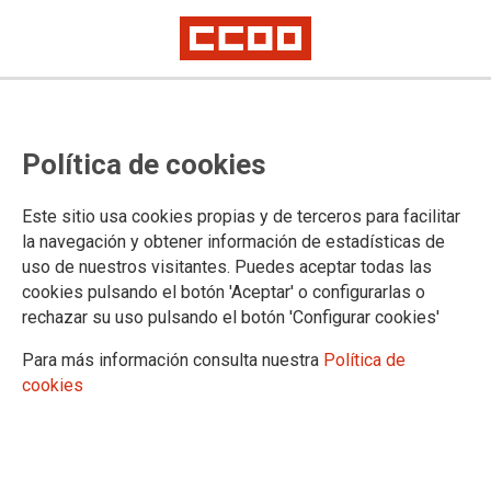
CCOO del Hábitat lanza en rueda
Política de cookies
de prensa su campaña contra el
calor: “Frente al sol, sombra, agua
Este sitio usa cookies propias y de terceros para facilitar
fría y jornada reducida”
la navegación y obtener información de estadísticas de
uso de nuestros visitantes. Puedes aceptar todas las
cookies pulsando el botón 'Aceptar' o configurarlas o
Daniel Barragán, Paloma López y Pedro Garijo intervienen
rechazar su uso pulsando el botón 'Configurar cookies'
para denunciar que las empresas ni siquiera toman las
medidas “más ridículamente básicas” ante el aumento de
Para más información consulta nuestra
Política de
muertes por temperaturas extremas
cookies
28/05/2026.