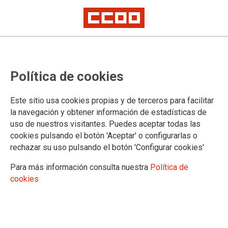
CCOO del Hábitat de Canarias
Política de cookies
participa en la manifestación
territorial reivindicando salarios,
Este sitio usa cookies propias y de terceros para facilitar
la igualdad y la vivienda.
la navegación y obtener información de estadísticas de
uso de nuestros visitantes. Puedes aceptar todas las
cookies pulsando el botón 'Aceptar' o configurarlas o
Daniel Barragán y Francisco Chinea encabezan la
rechazar su uso pulsando el botón 'Configurar cookies'
movilización de la federación por las principales calles de
Las Palmas de Gran Canaria.
Para más información consulta nuestra
Política de
cookies
21/05/2026.