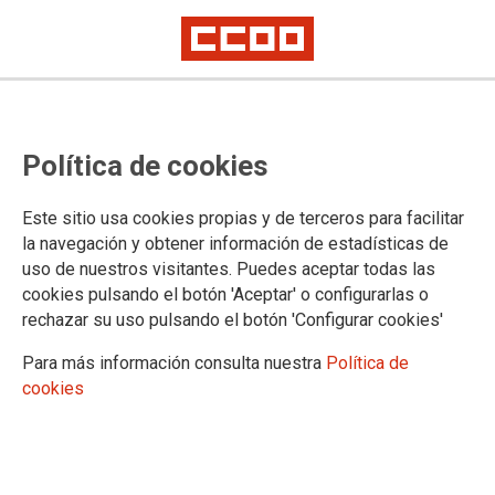
CCOO del Hábitat se alarma por
Política de cookies
los datos de siniestralidad: 10
personas trabajadoras perdieron
Este sitio usa cookies propias y de terceros para facilitar
la vida en abril
la navegación y obtener información de estadísticas de
uso de nuestros visitantes. Puedes aceptar todas las
cookies pulsando el botón 'Aceptar' o configurarlas o
La Secretaría de Salud Laboral denuncia que, pese al
rechazar su uso pulsando el botón 'Configurar cookies'
descenso respecto a sus informes anteriores, la construcción
concentra nuevamente la mayoría de los fallecidos
Para más información consulta nuestra
Política de
cookies
21/05/2026.