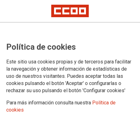
CCOO del Hábitat y CCOO
Política de cookies
Industria participan en la jornada
de la Fundación 1º de Mayo sobre
Este sitio usa cookies propias y de terceros para facilitar
la RAP textil celebrada en
la navegación y obtener información de estadísticas de
uso de nuestros visitantes. Puedes aceptar todas las
Cocentaina
cookies pulsando el botón 'Aceptar' o configurarlas o
rechazar su uso pulsando el botón 'Configurar cookies'
La jornada “Tejiendo el futuro: hacia una industria textil
Para más información consulta nuestra
Política de
sostenible y una nueva gestión de sus residuos”, ha
cookies
analizado las oportunidades de generación de empleo de
calidad, en una industria textil sostenible y una gestión de
residuos eficiente
13/05/2026.