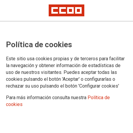
CCOO do Hábitat de Galicia logra
Política de cookies
un triunfo contundente no SAD de
Castroverde
Este sitio usa cookies propias y de terceros para facilitar
la navegación y obtener información de estadísticas de
uso de nuestros visitantes. Puedes aceptar todas las
Obtén as tres delegadas e consolida a súa maioría tras catro
cookies pulsando el botón 'Aceptar' o configurarlas o
anos de melloras laborais
rechazar su uso pulsando el botón 'Configurar cookies'
20/04/2026.
Para más información consulta nuestra
Política de
cookies