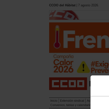
CCOO del Hábitat
| 7 agosto 2026.
Inicio
Extensión sindical
Acción sindical
Convenios, tablas y calendarios