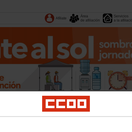
Área
Servicios
Afíliate
de afiliación
a la afiliac
Tu organización
Sectores
Fundaciones
Territorios
4º Congreso
Salud laboral
Igualdad
Sostenibilidad
Políticas Públicas
Internacional
Polí