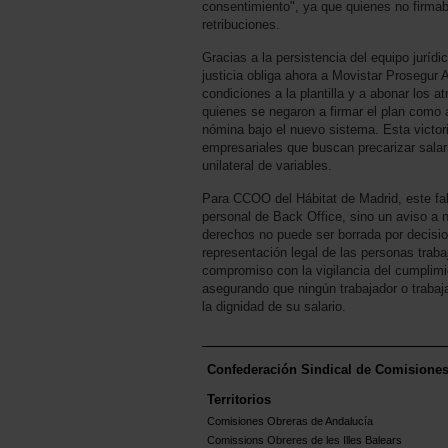
consentimiento", ya que quienes no firmab
retribuciones.
Gracias a la persistencia del equipo juríd
justicia obliga ahora a Movistar Prosegur 
condiciones a la plantilla y a abonar los a
quienes se negaron a firmar el plan como
nómina bajo el nuevo sistema. Esta victor
empresariales que buscan precarizar salari
unilateral de variables.
Para CCOO del Hábitat de Madrid, este fall
personal de Back Office, sino un aviso a 
derechos no puede ser borrada por decisio
representación legal de las personas traba
compromiso con la vigilancia del cumplimi
asegurando que ningún trabajador o trabaja
la dignidad de su salario.
Confederación Sindical de Comisione
Territorios
Comisiones Obreras de Andalucía
Comissions Obreres de les Illes Balears