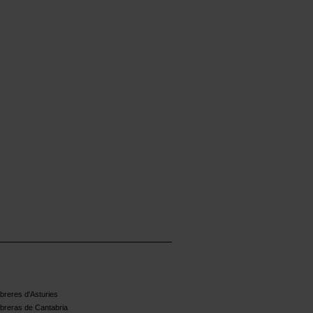
reres d'Asturies
breras de Cantabria