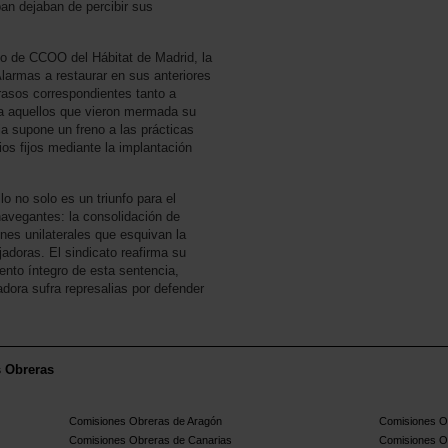
an dejaban de percibir sus
ico de CCOO del Hábitat de Madrid, la
Alarmas a restaurar en sus anteriores
trasos correspondientes tanto a
 a aquellos que vieron mermada su
ia supone un freno a las prácticas
os fijos mediante la implantación
o no solo es un triunfo para el
navegantes: la consolidación de
nes unilaterales que esquivan la
jadoras. El sindicato reafirma su
ento íntegro de esta sentencia,
dora sufra represalias por defender
s Obreras
Comisiones Obreras de Aragón
Comisiones Ob
Comisiones Obreras de Canarias
Comisiones O