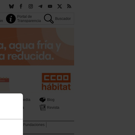
Portal de
Buscador
ión
Transparencia
Multimedia
Blog
Prensa
Revista
tica Sectorial
Fundaciones