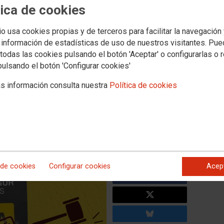
tica de cookies
e Madrid logra una victoria
io usa cookies propias y de terceros para facilitar la navegación
 información de estadísticas de uso de nuestros visitantes. Pu
ontra la precariedad salarial
todas las cookies pulsando el botón 'Aceptar' o configurarlas o 
pulsando el botón 'Configurar cookies'
ur Alarmas
s información consulta nuestra
Política de cookies
en la Plaza nº 38 de la sección de lo Social del Tribunal de
dad radical de la modificación sustancial de condiciones de
vistar Prosegur Alarmas S.L.
e al sindicato, tras demostrarse que la compañía intentó sustituir
 consolidado por un sistema de retribución variable (SRV)
 de cookies
Configurar cookies
Acep