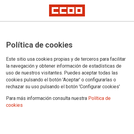
CCOO del Hábitat apoya la
Política de cookies
Campaña de solidaridad con Cuba
Este sitio usa cookies propias y de terceros para facilitar
Frente al bloqueo y la guerra, en CCOO elegimos solidaridad,
la navegación y obtener información de estadísticas de
hasta finales de junio puedes traer tu donación a cualquier
uso de nuestros visitantes. Puedes aceptar todas las
sede de CCOO.
cookies pulsando el botón 'Aceptar' o configurarlas o
rechazar su uso pulsando el botón 'Configurar cookies'
18/03/2026.
Para más información consulta nuestra
Política de
cookies