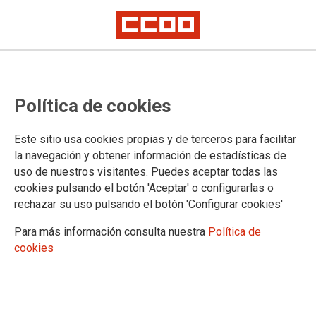
CCOO do Hábitat de Galicia
Política de cookies
denuncia como accidente laboral
o falecemento dun traballador en
Este sitio usa cookies propias y de terceros para facilitar
Mos
la navegación y obtener información de estadísticas de
uso de nuestros visitantes. Puedes aceptar todas las
cookies pulsando el botón 'Aceptar' o configurarlas o
O sindicato lembra que, por lei, calquera morte no posto de
rechazar su uso pulsando el botón 'Configurar cookies'
traballo durante a xornada laboral presúmese accidente
laboral, mesmo se a causa é unha doenza previa
Para más información consulta nuestra
Política de
cookies
09/03/2026.