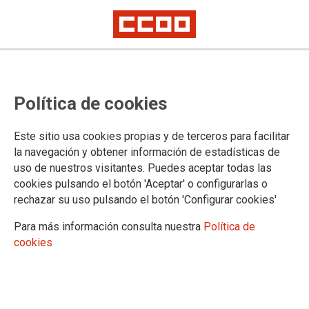
CCOO de l’Hàbitat del País
Política de cookies
Valencià participa en la visita de
Susana Camarero a les
Este sitio usa cookies propias y de terceros para facilitar
instal·lacions de la FLC a Bétera.
la navegación y obtener información de estadísticas de
uso de nuestros visitantes. Puedes aceptar todas las
cookies pulsando el botón 'Aceptar' o configurarlas o
La visita institucional de la vicepresidenta de la Generalitat
rechazar su uso pulsando el botón 'Configurar cookies'
Valenciana al centre de la Fundació Laboral de la
Construcció ha posat en valor que la tasca en formació i la
Para más información consulta nuestra
Política de
promoció de la seguretat i salut són fonamentals per al sector.
cookies
11/02/2026.