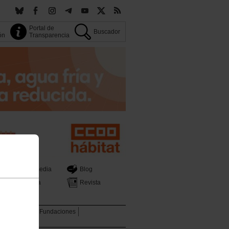
Portal de
Buscador
ión
Transparencia
Multimedia
Blog
Prensa
Revista
tica Sectorial
Fundaciones