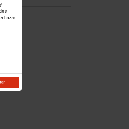
 y
edes
rechazar
tar