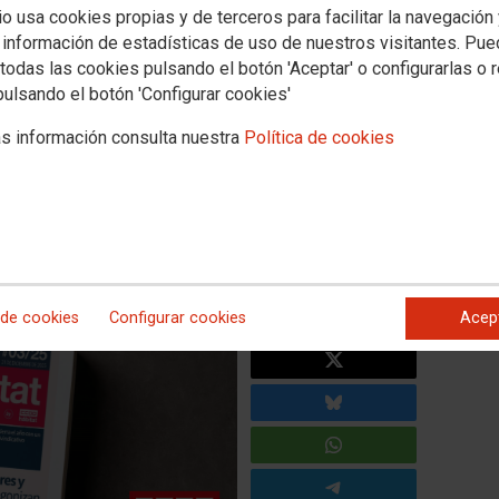
io usa cookies propias y de terceros para facilitar la navegación
 información de estadísticas de uso de nuestros visitantes. Pu
todas las cookies pulsando el botón 'Aceptar' o configurarlas o 
itat: la lucha por los
pulsando el botón 'Configurar cookies'
res y contra la siniestralidad
s información consulta nuestra
Política de cookies
an el año de CCOO del Hábitat
bitat hace un repaso de los logros y reivindicaciones de
 de cookies
Configurar cookies
Acep