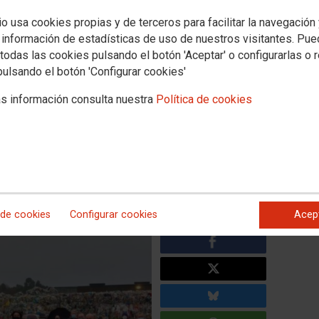
io usa cookies propias y de terceros para facilitar la navegación
 información de estadísticas de uso de nuestros visitantes. Pu
A se moviliza para exigir
todas las cookies pulsando el botón 'Aceptar' o configurarlas o 
y denunciar incumplimientos
pulsando el botón 'Configurar cookies'
s información consulta nuestra
Política de cookies
a dedicada a la recuperación y reciclaje de residuos
de septiembre, una concentración frente a las instalaciones
ntre las 13:00 y las 15:00 horas, para denunciar
que sufre la plantilla y exigir soluciones inmediatas a la
 de cookies
Configurar cookies
Acep