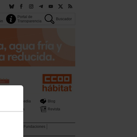
Portal de
Buscador
ión
Transparencia
Multimedia
Blog
Prensa
Revista
tica Sectorial
Fundaciones