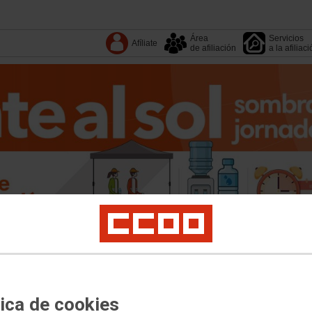
Área
Servicios
Afíliate
de afiliación
a la afiliac
Tu organización
Sectores
Fundaciones
Territorios
4º Congreso
Salud laboral
Igualdad
Sostenibilidad
Políticas Públicas
Internacional
Polí
tica de cookies