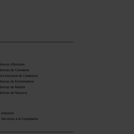
reres d'Asturies
breras de Cantabria
ra Nacional de Catalunya
breras de Extremadura
breras de Madrid
breras de Navarra
 Industria
 Servicios a la Ciudadanía