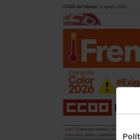
CCOO del Hábitat
| 8 agosto 2026.
Inicio
Extensión sindical
Acción sindical
Polí
Convenios, tablas y calendarios