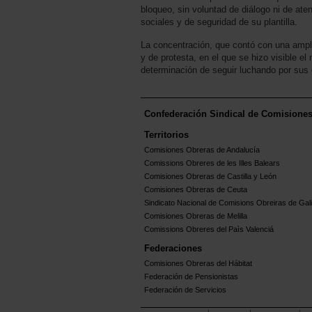
bloqueo, sin voluntad de diálogo ni de ate
sociales y de seguridad de su plantilla.
La concentración, que contó con una amplia
y de protesta, en el que se hizo visible el 
determinación de seguir luchando por sus
Confederación Sindical de Comisione
Territorios
Comisiones Obreras de Andalucía
Comissions Obreres de les Illes Balears
Comisiones Obreras de Castilla y León
Comisiones Obreras de Ceuta
Sindicato Nacional de Comisions Obreiras de Gali
Comisiones Obreras de Melilla
Comissions Obreres del Paìs Valenciá
Federaciones
Comisiones Obreras del Hábitat
Federación de Pensionistas
Federación de Servicios