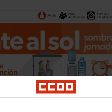
Área
Servicios
Afíliate
de afiliación
a la afiliac
Tu organización
Sectores
Fundaciones
Territorios
4º Congreso
Salud laboral
Igualdad
Sostenibilidad
Políticas Públicas
Internacional
Polí