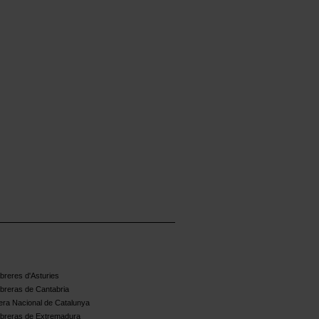
reres d'Asturies
breras de Cantabria
ra Nacional de Catalunya
breras de Extremadura