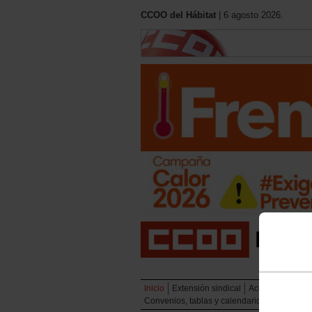
CCOO del Hábitat
| 6 agosto 2026.
Inicio
Extensión sindical
Acción sindical
Convenios, tablas y calendarios