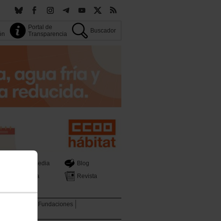
Portal de
Buscador
ión
Transparencia
Multimedia
Blog
Prensa
Revista
tica Sectorial
Fundaciones