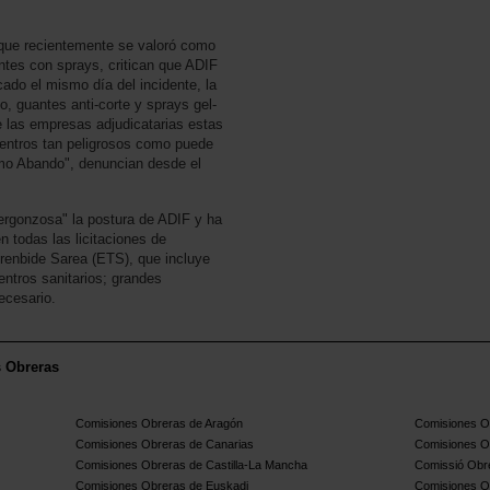
que recientemente se valoró como
antes con sprays, critican que ADIF
cado el mismo día del incidente, la
o, guantes anti-corte y sprays gel-
e las empresas adjudicatarias estas
entros tan peligrosos como puede
omo Abando", denuncian desde el
ergonzosa" la postura de ADIF y ha
 todas las licitaciones de
Trenbide Sarea (ETS), que incluye
ntros sanitarios; grandes
ecesario.
s Obreras
Comisiones Obreras de Aragón
Comisiones Ob
Comisiones Obreras de Canarias
Comisiones O
Comisiones Obreras de Castilla-La Mancha
Comissió Obre
Comisiones Obreras de Euskadi
Comisiones O