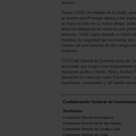
atracos.
Desde CCOO del Hábitat de Euskadi, aun
un acierto que Prosegur dotara a los vigil
no haya incluido en su nuevo pliego, publi
dotación obligatoria de chalecos anti-pinch
pimienta. "ADIF sigue dejando a criterio d
medidas de seguridad tan necesarias en c
tratarse de una estación de alto riesgo c
sindicato.
CCOO del Hábitat de Euskadi tacha de "v
anunciado que exigirá este equipamiento en
transporte público: Renfe; Metro; Euskal 
operación de servicios como Euskotren; ce
superficies comerciales y allí donde sea n
Confederación Sindical de Comisione
Territorios
Comisiones Obreras de Andalucía
Comissions Obreres de les Illes Balears
Comisiones Obreras de Castilla y León
Comisiones Obreras de Ceuta