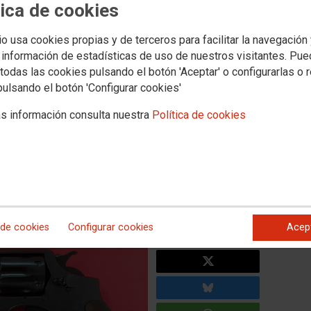
tica de cookies
io usa cookies propias y de terceros para facilitar la navegación
idad privada incautan un
 información de estadísticas de uso de nuestros visitantes. Pu
s dimensiones a una persona
todas las cookies pulsando el botón 'Aceptar' o configurarlas o 
pulsando el botón 'Configurar cookies'
ndalecio Prieto Abando de
s información consulta nuestra
Política de cookies
e el nuevo pliego presentado por ADIF no obligue a dotar al
-pinchos, guantes anti-corte y sprays, pese al alto riesgo
 de cookies
Configurar cookies
Acep