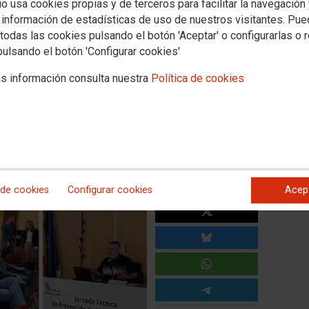
io usa cookies propias y de terceros para facilitar la navegación
 información de estadísticas de uso de nuestros visitantes. Pu
todas las cookies pulsando el botón 'Aceptar' o configurarlas o 
 Castilla y León asiste a la
pulsando el botón 'Configurar cookies'
e sílice cristalina respirable
s información consulta nuestra
Política de cookies
Territorial de Trabajo de Ávila, contó con la participación
cosis para abordar la prevención de este agente
 de cookies
Configurar cookies
Acep