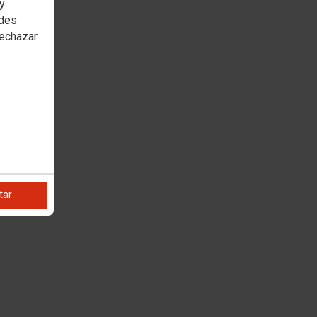
 y
edes
rechazar
tar