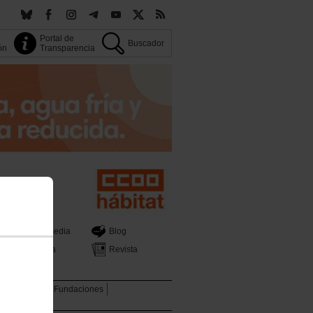
Portal de
Buscador
ión
Transparencia
Multimedia
Blog
Prensa
Revista
tica Sectorial
Fundaciones