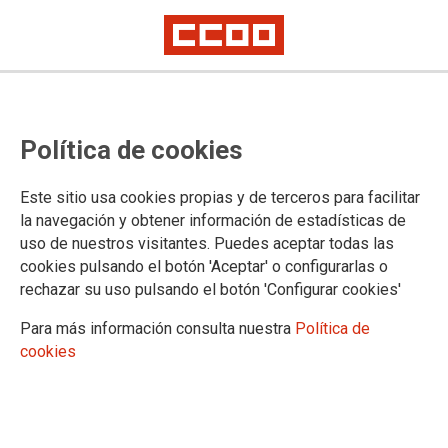
CCOO del Hábitat participa en la
Política de cookies
jornada “El derecho a la vivienda
digna, adecuada y sostenible”
Este sitio usa cookies propias y de terceros para facilitar
la navegación y obtener información de estadísticas de
uso de nuestros visitantes. Puedes aceptar todas las
La jornada celebrada en el Consejo Económico y Social
cookies pulsando el botón 'Aceptar' o configurarlas o
(CES) de Castilla y León contó con nuestro secretario general
rechazar su uso pulsando el botón 'Configurar cookies'
estatal, Daniel Barragán, y nuestra secretaria general en el
territorio Lourdes Herreros
Para más información consulta nuestra
Política de
cookies
08/11/2024.