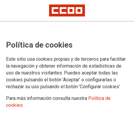
CCOO del Hábitat se suma a la
Política de cookies
celebración del Segundo Día
Internacional de los Cuidados y el
Este sitio usa cookies propias y de terceros para facilitar
Apoyo
la navegación y obtener información de estadísticas de
uso de nuestros visitantes. Puedes aceptar todas las
cookies pulsando el botón 'Aceptar' o configurarlas o
En este 29 de octubre elevamos las voces de las personas
rechazar su uso pulsando el botón 'Configurar cookies'
trabajadoras del sector de los cuidados para que se
reconozca y valore su trabajo
Para más información consulta nuestra
Política de
cookies
29/10/2024.