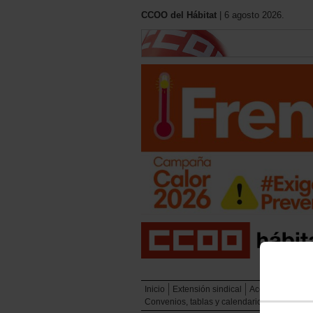
CCOO del Hábitat
| 6 agosto 2026.
Inicio
Extensión sindical
Acción sindical
Convenios, tablas y calendarios