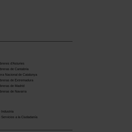
reres d'Asturies
breras de Cantabria
ra Nacional de Catalunya
breras de Extremadura
breras de Madrid
breras de Navarra
 Industria
 Servicios a la Ciudadanía