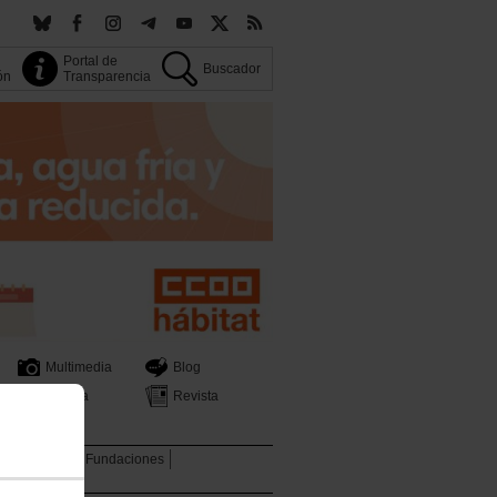
Portal de
Buscador
ión
Transparencia
Multimedia
Blog
Prensa
Revista
tica Sectorial
Fundaciones