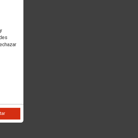
 y
edes
rechazar
tar