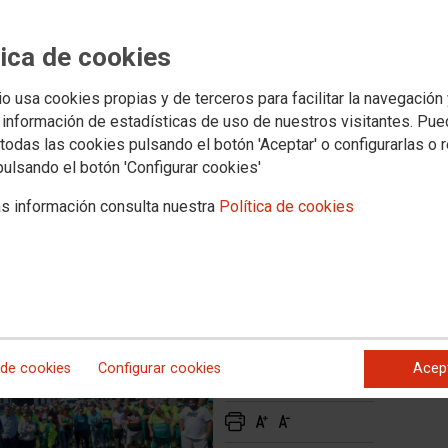
do con FCC adjudicataria del
tica de cookies
l Puerto de Santa María
io usa cookies propias y de terceros para facilitar la navegación
 información de estadísticas de uso de nuestros visitantes. Pu
ólidos Urbanos (RSU) del Puerto de Santa María,
cuerdo con la empresa para la negociación del convenio
todas las cookies pulsando el botón 'Aceptar' o configurarlas o 
lizaciones
pulsando el botón 'Configurar cookies'
s información consulta nuestra
Política de cookies
 de cookies
Configurar cookies
Acep