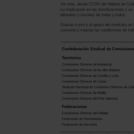
Sin más, desde CCOO del Hábitat de Cádiz q
su implicación en las movilizaciones y su
laborales y sociales de todas y todos.
Gracias a eso y al apoyo del sindicato se
convenio y mejorar las condiciones de trab
Confederación Sindical de Comisione
Territorios
Comisiones Obreras de Andalucía
Comissions Obreres de les Illes Balears
Comisiones Obreras de Castilla y León
Comisiones Obreras de Ceuta
Sindicato Nacional de Comisions Obreiras de Gali
Comisiones Obreras de Melilla
Comissions Obreres del Paìs Valenciá
Federaciones
Comisiones Obreras del Hábitat
Federación de Pensionistas
Federación de Servicios