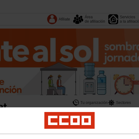
Área
Servicios
Afíliate
de afiliación
a la afiliac
Tu organización
Sectores
Fundaciones
Territorios
4º Congreso
Salud laboral
Igualdad
Sostenibilidad
Políticas Públicas
Internacional
Polí